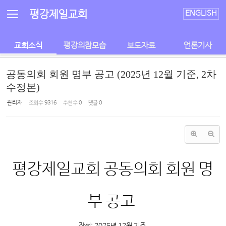
Sketchbook5, 스케치북5
Sketchbook5, 스케치북5
평강제일교회
ENGLISH
교회소식
평강의참모습
보도자료
언론기사
공동의회 회원 명부 공고 (2025년 12월 기준, 2차
수정본)
관리자
조회 수
9316
추천 수
0
댓글
0
평강제일교회 공동의회 회원 명
부 공고