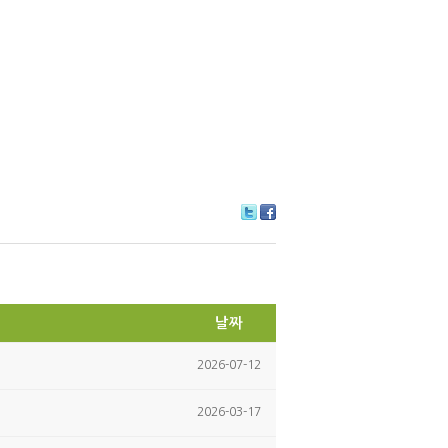
Tw
Fa
itte
ce
r
bo
ok
날짜
2026-07-12
2026-03-17