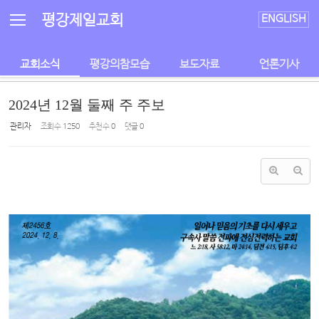
Sketchbook5, 스케치북5
Sketchbook5, 스케치북5
평강제일교회
ENGLISH
교회소식
평강의참모습
보도자료
언론기사
2024년 12월 둘째 주 주보
관리자
조회 수
1250
추천 수
0
댓글
0