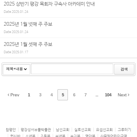
2025 상반기 평강 목회자 구속사 아카데미 안내
Date
2025.01.24
2025년 1월 넷째 주 주보
Date
2025.01.24
2025년 1월 셋째 주 주보
Date
2025.01.17
검색
Prev
1
3
4
5
6
7
...
104
Next
참평안
평강성서유물박물관
남선교회
실로선교회
요셉선교회
그루터기
헵시바
소년부
초등부
유년부
유치부
영아부
사무엘어린이구역