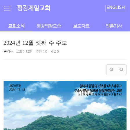
Sketchbook5, 스케치북5
Sketchbook5, 스케치북5
평강제일교회
ENGLISH
교회소식
평강의참모습
보도자료
언론기사
2024년 12월 셋째 주 주보
관리자
조회 수
1204
추천 수
0
댓글
0