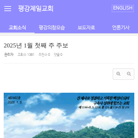
Sketchbook5, 스케치북5
Sketchbook5, 스케치북5
평강제일교회
ENGLISH
교회소식
평강의참모습
보도자료
언론기사
2025년 1월 첫째 주 주보
관리자
조회 수
1381
추천 수
0
댓글
0