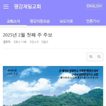
Sketchbook5, 스케치북5
Sketchbook5, 스케치북5
평강제일교회
ENGLISH
교회소식
평강의참모습
보도자료
언론기사
2025년 2월 첫째 주 주보
관리자
조회 수
1190
추천 수
0
댓글
0