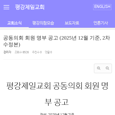
Sketchbook5, 스케치북5
Sketchbook5, 스케치북5
평강제일교회
ENGLISH
교회소식
평강의참모습
보도자료
언론기사
공동의회 회원 명부 공고 (2025년 12월 기준, 2차
수정본)
관리자
조회 수
8526
추천 수
0
댓글
0
평강제일교회 공동의회 회원 명
부 공고