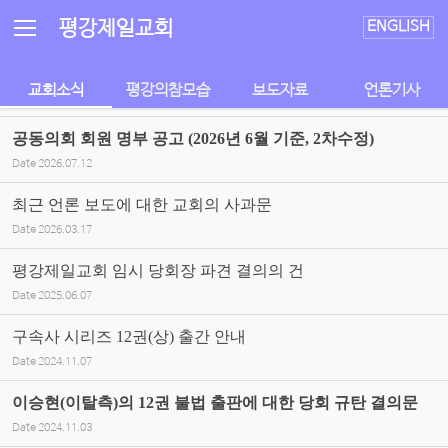
Sketchbook5, 스케치북5
Sketchbook5, 스케치북5
평강제일교회
ENGLISH
교회소식
평강의참모습
보도자료
언론기사
공동의회 회원 명부 공고 (2026년 6월 기준, 2차수정)
Date
2026.07.12
최근 언론 보도에 대한 교회의 사과문
Date
2026.03.17
평강제일교회 임시 당회장 파견 결의의 건
Date
2025.06.07
구속사 시리즈 12권(상) 출간 안내
Date
2024.11.07
이승현(이탈측)의 12권 불법 출판에 대한 당회 규탄 결의문
Date
2024.11.03