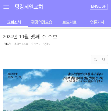
Sketchbook5, 스케치북5
Sketchbook5, 스케치북5
평강제일교회
ENGLISH
교회소식
평강의참모습
보도자료
언론기사
2024년 10월 넷째 주 주보
관리자
조회 수
1298
추천 수
0
댓글
0