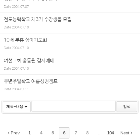
Date
2004.07.07
전도능력학교 제3기 수강생을 모집
Date
2004.07.10
10배 부흥 심야기도회
Date
2004.07.10
여선교회 총동원 감사예배
Date
2004.07.10
유년주일학교 여름성경캠프
Date
2004.07.11
검색
Prev
1
4
5
6
7
8
...
104
Next