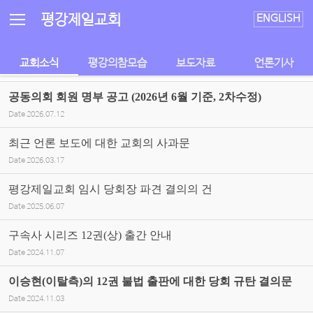
Sketchbook5, 스케치북5
Sketchbook5, 스케치북5
평강제일교회
ENGLISH
교회소식
평강의참모습
보도자료
언론기사
공동의회 회원 명부 공고 (2026년 6월 기준, 2차수정)
Date
2026.07.12
최근 언론 보도에 대한 교회의 사과문
Date
2026.03.17
평강제일교회 임시 당회장 파견 결의의 건
Date
2025.06.07
구속사 시리즈 12권(상) 출간 안내
Date
2024.11.07
이승현(이탈측)의 12권 불법 출판에 대한 당회 규탄 결의문
Date
2024.11.03