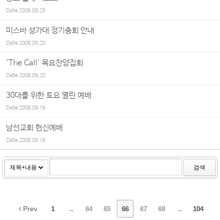
Date
2008.09.29
미스바 성가대 정기총회 안내
Date
2008.09.20
'The Call' 목요찬양집회
Date
2008.09.20
30대를 위한 토요 열린 예배
Date
2008.09.19
남선교회 헌신예배
Date
2008.09.16
검색
Prev
1
...
64
65
66
67
68
...
104