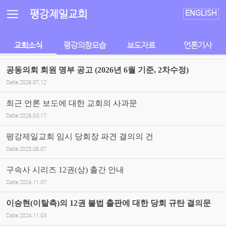
Sketchbook5, 스케치북5
Sketchbook5, 스케치북5
평강제일교회
ENGLISH
교회소식
평강의참모습
보도자료
언론기사
공동의회 회원 명부 공고 (2026년 6월 기준, 2차수정)
Date
2026.07.12
최근 언론 보도에 대한 교회의 사과문
Date
2026.03.17
평강제일교회 임시 당회장 파견 결의의 건
Date
2025.06.07
구속사 시리즈 12권(상) 출간 안내
Date
2024.11.07
이승현(이탈측)의 12권 불법 출판에 대한 당회 규탄 결의문
Date
2024.11.03