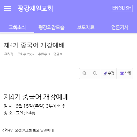
Sketchbook5, 스케치북5
Sketchbook5, 스케치북5
평강제일교회
ENGLISH
교회소식
평강의참모습
보도자료
언론기사
제4기 중국어 개강예배
관리자
조회 수
2667
추천 수
0
댓글
0
수정
삭제
제4기 중국어 개강예배
일 시 : 6월 15일(주일) 3부예배 후
장 소 : 교육관 4층
Prev
요셉선교회 토요 열린예배