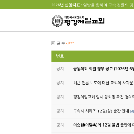
2026년 신앙지표 :
열방을 향하여 구속 경륜의 깃발을 높이 
글 수
2,077
번호
공지
공동의회 회원 명부 공고 (2026년 6
공지
최근 언론 보도에 대한 교회의 사과문
공지
평강제일교회 임시 당회장 파견 결의
공지
구속사 시리즈 12권(상) 출간 안내
공지
이승현(이탈측)의 12권 불법 출판에 