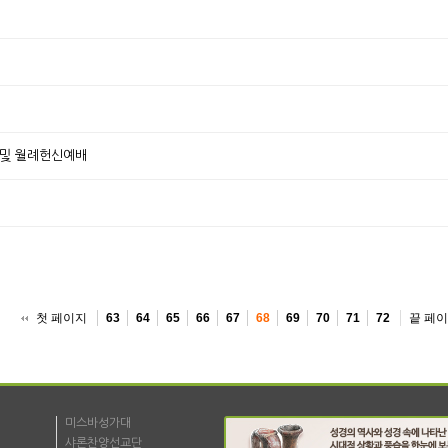
 및 월례헌신예배
첫 페이지
끝 페
63
64
65
66
67
68
69
70
71
72
미스바성가대
샤론찬양선교단