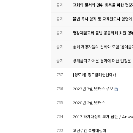
공지
교회의 질서와 권위 회복을 위한 평
공지
불법 목사 임직 및 교육전도사 임명에
공지
평강제일교회 불법 공동의회 회원 명부
공지
총회 제명자들의 집회와 모임 ‘참여금지
공지
방해금지 가처분 결과에 대한 입장문
737
[장로회] 장로월례헌신예배
736
2023년 7월 넷째주 주보
735
2020년 2월 넷째주
734
2017 하계대성회 교재 답안 / Answer K
733
고난주간 특별대성회