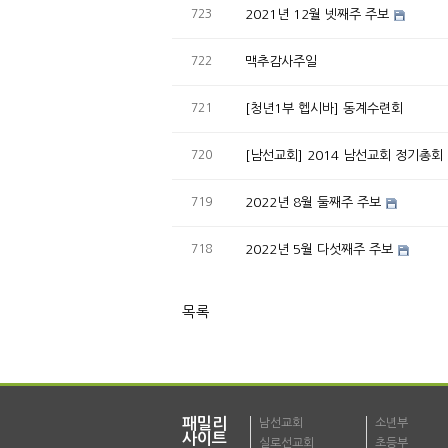
723
2021년 12월 넷째주 주보
722
맥추감사주일
721
[청년1부 헵시바] 동계수련회
720
[남선교회] 2014 남선교회 정기총회
719
2022년 8월 둘째주 주보
718
2022년 5월 다섯째주 주보
목록
패밀리
남선교회
소년부
사이트
실로선교회
초등부