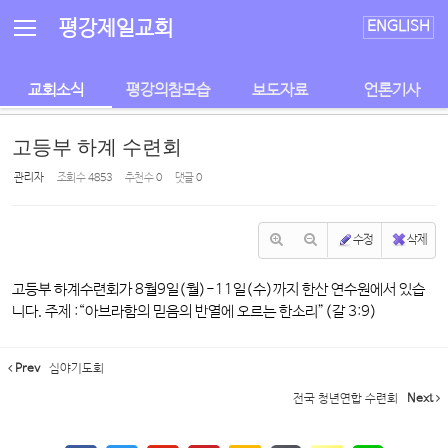
Sketchbook5, 스케치북5
Sketchbook5, 스케치북5
평강제일교회
ENGLISH
교회소식
평강의참모습
보도자료
언론기사
고등부 하계 수련회
관리자
조회 수
4853
추천 수
0
댓글
0
수정
삭제
고등부 하계수련회가 8월9일(월)-11일(수)까지 한산 연수원에서 있습
니다. 주제 :“아브라함의 믿음의 반열에 오르는 한소리”(갈 3:9)
Prev
심야기도회
전국 청년연합 수련회
Next