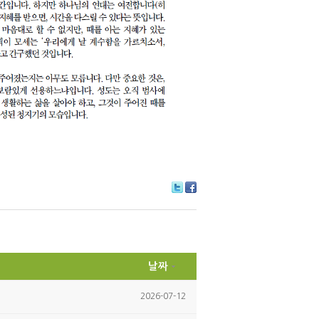
Tw
Fa
itte
ce
r
bo
ok
날짜
2026-07-12