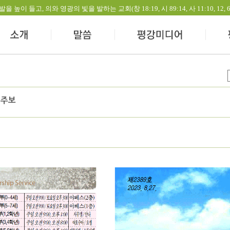
들고, 의와 영광의 빛을 발하는 교회(창 18:19, 시 89:14, 사 11:10, 12, 60:1-
 주보