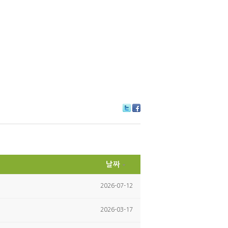
Tw
Fa
itte
ce
r
bo
ok
날짜
2026-07-12
2026-03-17