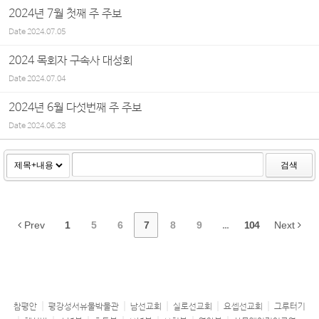
2024년 7월 첫째 주 주보
Date
2024.07.05
2024 목회자 구속사 대성회
Date
2024.07.04
2024년 6월 다섯번째 주 주보
Date
2024.06.28
검색
Prev
1
5
6
7
8
9
...
104
Next
참평안
평강성서유물박물관
남선교회
실로선교회
요셉선교회
그루터기