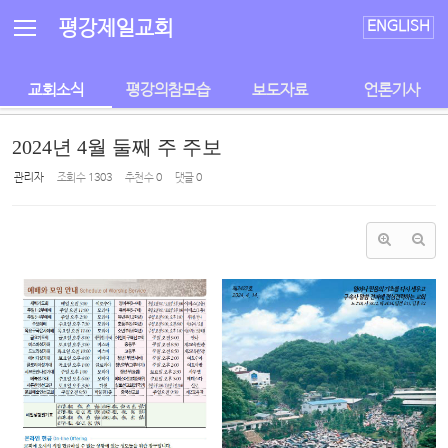
Sketchbook5, 스케치북5
Sketchbook5, 스케치북5
평강제일교회
ENGLISH
교회소식
평강의참모습
보도자료
언론기사
2024년 4월 둘째 주 주보
관리자
조회 수
1303
추천 수
0
댓글
0