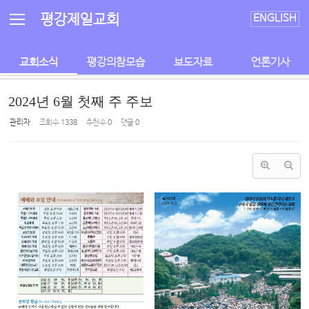
Sketchbook5, 스케치북5
Sketchbook5, 스케치북5
평강제일교회
ENGLISH
교회소식
평강의참모습
보도자료
언론기사
2024년 6월 첫째 주 주보
관리자
조회 수
1338
추천 수
0
댓글
0