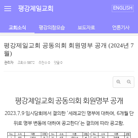
Sketchbook5, 스케치북5
Sketchbook5, 스케치북5
평강제일교회
ENGLISH
교회소식
평강의참모습
보도자료
언론기사
평강제일교회 공동의회 회원명부 공개 (2024년 7
월)
관리자
조회 수
5872
추천 수
0
댓글
0
평강제일교회 공동의회 회원명부 공개
2023.7.9 임시당회에서 결의한 '세례교인 명부에 대하여, 6개월 단
위로 명부 변동에 대하여 공고한다'는 결의에 따라 공고함.