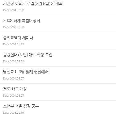
기관장 회의가 주일(2월 8일)에 개최
Date
2004.02.08
2008 하계 특별대성회
Date
2008.07.08
총회교역자 세미나
Date
2004.01.19
평강실버(노인)대학 학생 모집
Date
2004.08.29
남선교회 3월 월례 헌신예배
Date
2004.03.07
전도 학교 개강
Date
2004.03.07
소년부 겨울 성경 공부
Date
2005.02.19