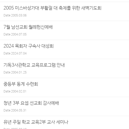
2005 미스바성가대 부활절 대 축제를 위한 새벽기도회
Date
2005.03.06
7월 남선교회 월례헌신예배
Date
2004.07.05
2024 목회자 구속사 대성회
Date
2024.07.04
기독3사관학교 교육프로그램 안내
Date
2004.01.25
중등부 동계 수련회
Date
2004.02.01
청년 3부 요셉 선교회 감사예배
Date
2004.05.31
유년 주일 학교 교육2부 교사 세미나