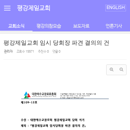
Sketchbook5, 스케치북5
Sketchbook5, 스케치북5
평강제일교회
ENGLISH
교회소식
평강의참모습
보도자료
언론기사
평강제일교회 임시 당회장 파견 결의의 건
관리자
조회 수
15571
추천 수
0
댓글
0