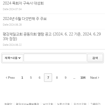
2024 목회자 구속사 대성회
Date
2024.07.04
2024년 6월 다섯번째 주 주보
Date
2024.06.28
평강제일교회 공동의회 열람 공고 (2024. 6. 22 기준, 2024. 6.29
3차 정정)
Date
2024.06.22
검색
Prev
1
5
6
7
8
9
...
104
Next
참평안
평강성서유물박물관
남선교회
실로선교회
요셉선교회
그루터기