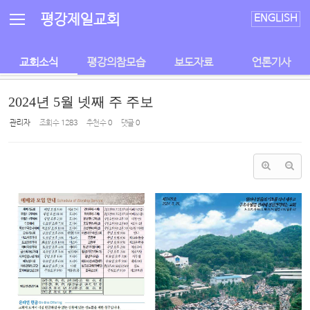
Sketchbook5, 스케치북5
Sketchbook5, 스케치북5
평강제일교회
ENGLISH
교회소식
평강의참모습
보도자료
언론기사
2024년 5월 넷째 주 주보
관리자
조회 수
1283
추천 수
0
댓글
0