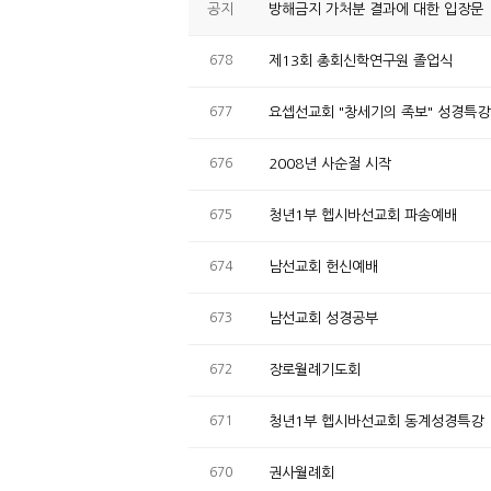
공지
방해금지 가처분 결과에 대한 입장문
678
제13회 총회신학연구원 졸업식
677
요셉선교회 "창세기의 족보" 성경특강
676
2008년 사순절 시작
675
청년1부 헵시바선교회 파송예배
674
남선교회 헌신예배
673
남선교회 성경공부
672
장로월례기도회
671
청년1부 헵시바선교회 동계성경특강
670
권사월례회