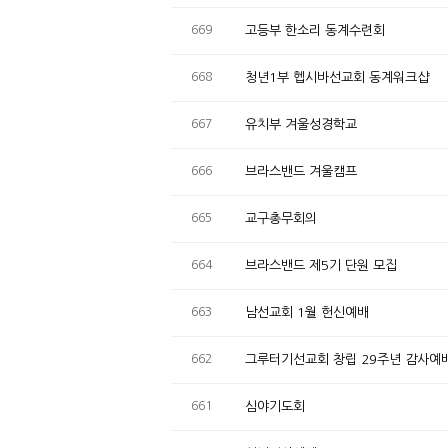
669
고등부 한소리 동계수련회
668
청년1부 헵시바선교회 동계워크샵
667
유치부 겨울성경학교
666
브라스밴드 겨울캠프
665
교구총무회의
664
브라스밴드 제5기 단원 모집
663
남선교회 1월 헌신예배
662
그루터기선교회 창립 29주년 감사예
661
심야기도회