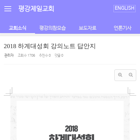
Sketchbook5, 스케치북5
Sketchbook5, 스케치북5
평강제일교회
ENGLISH
교회소식
평강의참모습
보도자료
언론기사
2018 하계대성회 강의노트 답안지
관리자
조회 수
1706
추천 수
0
댓글
0