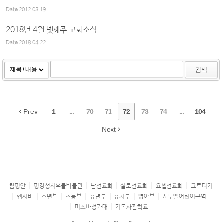
Date
2012.03.19
2018년 4월 넷째주 교회소식
Date
2018.04.22
검색
Prev
1
...
70
71
72
73
74
...
104
Next
참평안
평강성서유물박물관
남선교회
실로선교회
요셉선교회
그루터기
헵시바
소년부
초등부
유년부
유치부
영아부
사무엘어린이구역
미스바성가대
기독사관학교