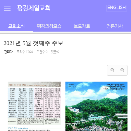
Sketchbook5, 스케치북5
Sketchbook5, 스케치북5
평강제일교회
ENGLISH
교회소식
평강의참모습
보도자료
언론기사
2021년 5월 첫째주 주보
관리자
조회 수
1704
추천 수
0
댓글
0