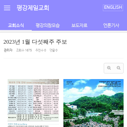
Sketchbook5, 스케치북5
Sketchbook5, 스케치북5
평강제일교회
ENGLISH
교회소식
평강의참모습
보도자료
언론기사
2023년 1월 다섯째주 주보
관리자
조회 수
1675
추천 수
0
댓글
0