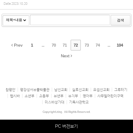
Date
2023.10.20
검색
Prev
1
...
70
71
72
73
74
...
104
Next
참평안
평강성서유물박물관
남선교회
실로선교회
요셉선교회
그루터기
헵시바
소년부
초등부
유년부
유치부
영아부
사무엘어린이구역
미스바성가대
기독사관학교
Copyright 2015
All Rights Reserved.
PC 버전보기