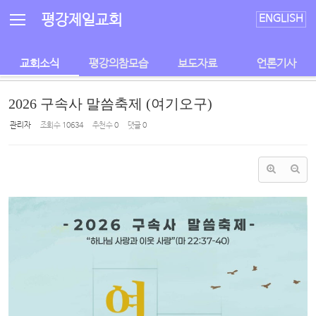
Sketchbook5, 스케치북5
Sketchbook5, 스케치북5
평강제일교회
ENGLISH
교회소식
평강의참모습
보도자료
언론기사
2026 구속사 말씀축제 (여기오구)
관리자
조회 수
10634
추천 수
0
댓글
0