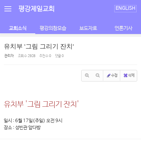
Sketchbook5, 스케치북5
Sketchbook5, 스케치북5
평강제일교회
ENGLISH
교회소식
평강의참모습
보도자료
언론기사
유치부 '그림 그리기 잔치'
관리자
조회 수
2928
추천 수
0
댓글
0
수정
삭제
유치부 '그림 그리기 잔치'
일시 : 6월 17일(주일) 오전 9시
장소 : 성빈관 앞다방