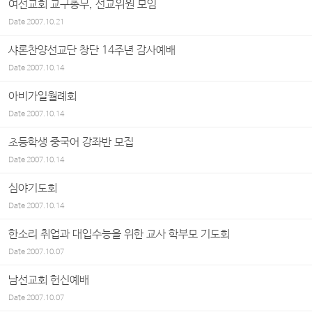
여선교회 교구총무, 선교위원 모임
Date
2007.10.21
샤론찬양선교단 창단 14주년 감사예배
Date
2007.10.14
아비가일월례회
Date
2007.10.14
초등학생 중국어 강좌반 모집
Date
2007.10.14
심야기도회
Date
2007.10.14
한소리 취업과 대입수능을 위한 교사 학부모 기도회
Date
2007.10.07
남선교회 헌신예배
Date
2007.10.07