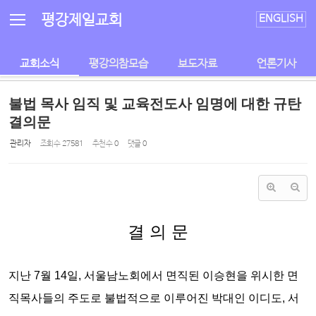
Sketchbook5, 스케치북5
Sketchbook5, 스케치북5
평강제일교회
ENGLISH
교회소식
평강의참모습
보도자료
언론기사
불법 목사 임직 및 교육전도사 임명에 대한 규탄
결의문
관리자
조회 수
27581
추천 수
0
댓글
0
결 의 문
지난 7월 14일, 서울남노회에서 면직된 이승현을 위시한 면
직목사들의 주도로
불법적으로 이루어진 박대인 이디도, 서