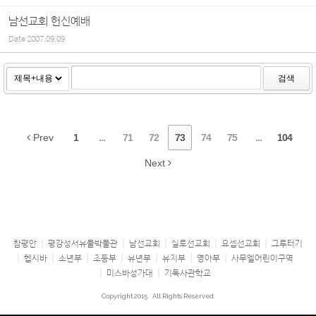
남선교회 헌신예배
Date
2007.09.09
검색
Prev
1
...
71
72
73
74
75
...
104
Next
참평안
평강성서유물박물관
남선교회
실로선교회
요셉선교회
그루터기
헵시바
소년부
초등부
유년부
유치부
영아부
사무엘어린이구역
미스바성가대
기독사관학교
Copyright 2015
All Rights Reserved.