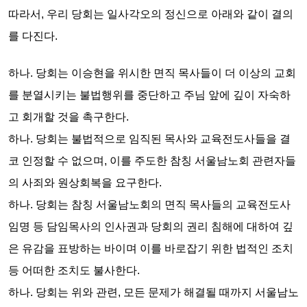
따라서, 우리 당회는
일사각오의 정신으로
아래와 같이
결의
를 다진다.
하나.
당회는
이승현을 위시한 면직 목사들이 더 이상의 교회
를 분열시키는 불법행위를 중단하고 주님 앞에 깊이 자숙하
고 회개할 것을
촉구한다.
하나.
당회는
불법적으로 임직된 목사와 교육전도사들을 결
코 인정할 수 없으며, 이를 주도한 참칭 서울남노회 관련자들
의 사죄와 원상회복을
요구한다.
하나.
당회는
참칭 서울남노회의 면직 목사들의 교육전도사
임명 등 담임목사의 인사권과 당회의 권리 침해에 대하여 깊
은 유감을 표방하는 바이며 이를 바로잡기 위한 법적인 조치
등 어떠한 조치도
불사한다.
하나.
당회는
위와 관련, 모든 문제가 해결될 때까지 서울남노