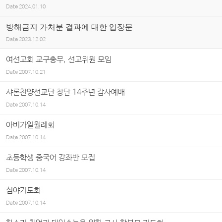
Date
2024.01.10
방해금지 가처분 결과에 대한 입장문
Date
2023.12.02
여선교회 교구총무, 선교위원 모임
Date
2007.10.21
샤론찬양선교단 창단 14주년 감사예배
Date
2007.10.14
아비가일월례회
Date
2007.10.14
초등학생 중국어 강좌반 모집
Date
2007.10.14
심야기도회
Date
2007.10.14