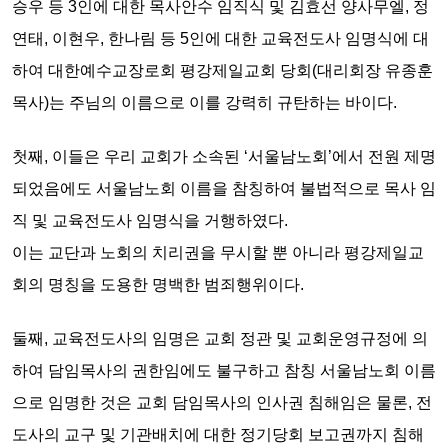
승우 등 3인에 대한 목사안수 임직식 및 김효선 양사무엘, 정
연태, 이현우, 한나림 등 5인에 대한 교육전도사 임명식
에 대
하여 대한예수교장로회 평강제일교회 당회(대리회장 유종훈
목사)는 주님의
이름으로 이를 강력히 규탄하는 바이다.
첫째,
이들은 우리 교회가 소속된 ‘서울남노회’에서 전원 제명
되었음에도 서울남노회 이름을 참칭하여 불법적으로 목사 임
직 및 교육전도사 임명식을 거행하였다.
이는
교단과 노회의 치리권
을 무시할 뿐 아니라
평강제일교
회의 명칭을 도용한 명백한 범죄행위이다.
둘째,
교육전도사의 임명은 교회 정관 및 교회운영규정에 의
하여 담임목사의 권한임에도 불구하고 참칭 서울남노회 이름
으로 임명한 것은
교회 담임목사의 인사권 침해
임은 물론, 전
도사의 교구 및 기관배치에 대한
정기당회 보고권까지 침해