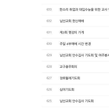
633
한소리 취업과 대입수능을 위한 교사
632
남선교회 헌신예배
631
제3회 평강의 가게
630
주일 4부예배 시간 변경
629
남선교회 안수집사 기도회 및 여주봉
628
교구총무회의
627
장로월례기도회
626
심야기도회
625
남선교회 안수집사 기도회