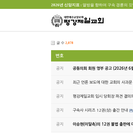
2026년 신앙지표 :
열방을 향하여 구속 경륜의 깃발을 높이 
글 수
2,078
번호
공지
공동의회 회원 명부 공고 (2026년 6
공지
최근 언론 보도에 대한 교회의 사과문
공지
평강제일교회 임시 당회장 파견 결의
공지
구속사 시리즈 12권(상) 출간 안내
공지
이승현(이탈측)의 12권 불법 출판에 