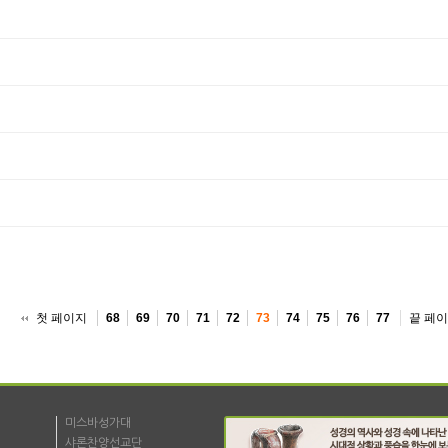
첫 페이지
끝 페
68
69
70
71
72
73
74
75
76
77
미스바성가대
샤론찬양선교단