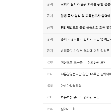
공지
교회의 질서와 권위 회복을 위한 평
공지
불법 목사 임직 및 교육전도사 임명에
공지
평강제일교회 불법 공동의회 회원 명부
공지
총회 제명자들의 집회와 모임 ‘참여금지
공지
방해금지 가처분 결과에 대한 입장문
638
여선교회 교구총무, 선교위원 모임
637
샤론찬양선교단 창단 14주년 감사예
636
아비가일월례회
635
초등학생 중국어 강좌반 모집
634
심야기도회