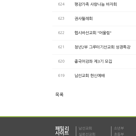
624
평강가족 사랑나눔 바자회
623
권사월례회
622
헵시바선교회 "어울림"
621
청년2부 그루터기선교회 성경특강
620
중국어강좌 제3기 모집
619
남선교회 헌신예배
목록
패밀리
남선교회
소년부
사이트
실로선교회
초등부