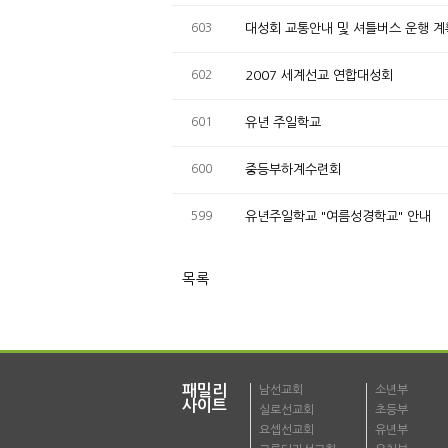
603
대성회 교통안내 및 셔틀버스 운행 계
602
2007 세계선교 연합대성회
601
유년 주일학교
600
중등부하계수련회
599
유년주일학교 "여름성경학교" 안내
목록
패밀리
남선교회
소년부
사이트
실로선교회
초등부
요셉선교회
유년부