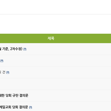
제목
월 기준, 2차수정)
의 건
대한 당회 규탄 결의문
강제일교회 당회 결의문