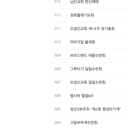
613
남선교회 헌신예배
612
장로월례기도회
611
요셉선교회 제14차 정기총회
610
아비가일 월례회
609
브라스밴드 여름수련회
608
그루터기 일일수련회
607
요셉선교회 일일수련회
606
헵시바 말씀MT
605
청년3부주최 "제2회 평강의가게"
604
고등부하계수련회