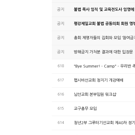
공지
불법 목사 임직 및 교육전도사 임명에
공지
평강제일교회 불법 공동의회 회원 명부
공지
총회 제명자들의 집회와 모임 ‘참여금지
공지
방해금지 가처분 결과에 대한 입장문
618
"Bye Summer! - Camp" - 우
617
헵시바선교회 청지기 개강예배
616
남선교회 본부임원 워크샵
615
교구총무 모임
614
청년2부 그루터기선교회 제40차 정