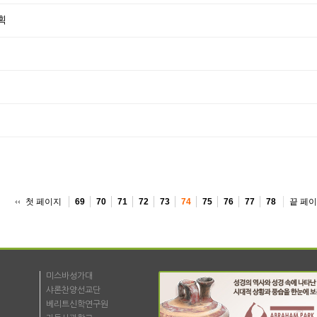
획
첫 페이지
끝 페
69
70
71
72
73
74
75
76
77
78
미스바성가대
샤론찬양선교단
베리트신학연구원