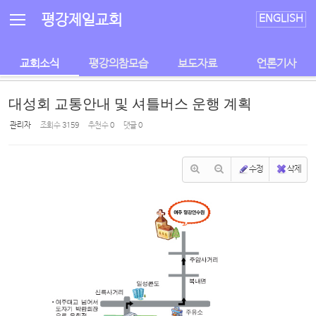
Sketchbook5, 스케치북5
Sketchbook5, 스케치북5
평강제일교회
ENGLISH
교회소식
평강의참모습
보도자료
언론기사
대성회 교통안내 및 셔틀버스 운행 계획
관리자
조회 수
3159
추천 수
0
댓글
0
수정
삭제