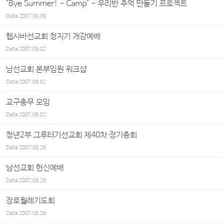
"Bye Summer! - Camp" - 우리반 추억 만들기 프로젝트
Date
2007.09.09
헵시바선교회 청지기 개강예배
Date
2007.09.02
남선교회 본부임원 워크샵
Date
2007.09.02
교구총무 모임
Date
2007.09.02
청년2부 그루터기선교회 제40차 정기총회
Date
2007.08.26
남선교회 헌신예배
Date
2007.08.26
장로월례기도회
Date
2007.08.26