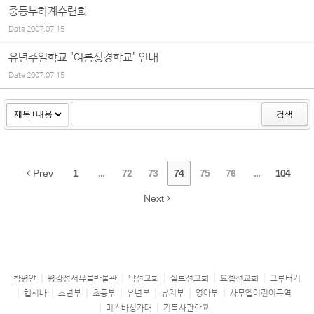
중등부하계수련회
Date
2007.07.15
유년주일학교 "여름성경학교" 안내
Date
2007.07.15
검색
Prev
1
...
72
73
74
75
76
...
104
Next
참평안
평강성서유물박물관
남선교회
실로선교회
요셉선교회
그루터기
헵시바
소년부
초등부
유년부
유치부
영아부
사무엘어린이구역
미스바성가대
기독사관학교