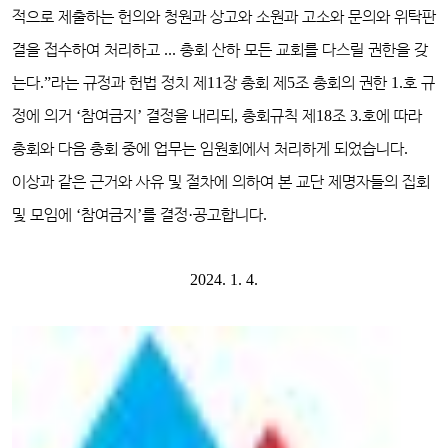
적으로 제출하는 헌의와 청원과 상고와 소원과 고소와 문의와 위탁판
결을 접수하여 처리하고
...
총회 산하 모든 교회를 다스릴 권한을 갖
는다
.”
라는 규정과 헌법 정치 제
11
장 총회 제
5
조 총회의 권한
1.
호 규
정에 의거
‘
참여금지
’
결정을 내리되
,
총회규칙 제
18
조
3.
호에 따라
총회와 다음 총회 중에 업무는 임원회에서 처리하게 되었습니다
.
이상과 같은 근거와 사유 및 절차에 의하여 본 교단 제명자들의 집회
및 모임에
‘
참여금지
’
를 결정
·
공고합니다
.
2024. 1. 4.