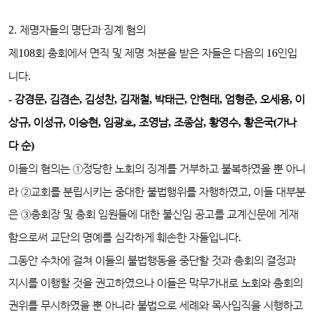
2.
제명자들의 명단과 징계 혐의
제
108
회 총회에서 면직 및 제명 처분을 받은 자들은 다음의
16
인입
니다
.
-
강경문
,
김겸손
,
김성찬
,
김재철
,
박태근
,
안현태
,
엄형준
,
오세용
,
이
상규
,
이성규
,
이승현
,
임광호
,
조영남
,
조종삼
,
황영수
,
황은국
(
가나
다 순
)
이들의 혐의는
①
정당한 노회의 징계를 거부하고 불복하였을 뿐 아니
라
②
교회를 분립시키는 중대한 불법행위를 자행하였고
,
이들 대부분
은
③
총회장 및 총회 임원들에 대한 불신임 공고를 교계신문에 게재
함으로써 교단의 명예를 심각하게 훼손한 자들입니다
.
그동안 수차에 걸쳐 이들의 불법행동을 중단할 것과 총회의 결정과
지시를 이행할 것을 권고하였으나 이들은 막무가내로 노회와 총회의
권위를 무시하였을 뿐 아니라 불법으로 세례와 목사임직을 시행하고