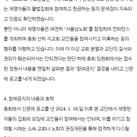
는 제명자들의 불법집회에 참여하고 헌금하는 등의 문제점이 지속되
고 있음도 확인하였습니다
.
뿐만 아니라 제명자들은 여전히
‘
서울남노회
’
를 참칭하여 컨퍼런스
를 개최하여 총회 산하 지교회 교인들을 참여시키고 미혹하는 등의
행위를 자행하고 있습니다
.
이에 더 이상 교회 분열과 교단의 질서와
권위가 훼손되어서는 안되겠다는 판단 하에 총회 임원회에서는 접수
된 청원서 내용을 면밀히 살펴본 결과
‘
참여금지
’
결정을 내리고 신문
에 공고를 내게 되었습니다
.
4.
참여금지의 내용과 효력
총회에서 신문에 공고를 낸
2024. 1. 10.
일 이후 본 교단에서 제명된
자들의 집회와 모임에 교인들이 참여해서는 안되며
,
이를 어기고 참
여할 시에는 소속 교회나 노회의 권징재판을 통해 엄격하게 다스릴