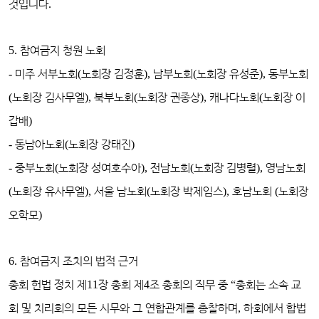
것입니다
.
5.
참여금지 청원 노회
-
미주 서부노회
(
노회장 김정훈
),
남부노회
(
노회장 유성준
),
동부노회
(
노회장 김사무엘
),
북부노회
(
노회장 권종상
),
캐나다노회
(
노회장 이
갑배
)
-
동남아노회
(
노회장 강태진
)
-
중부노회
(
노회장 성여호수아
),
전남노회
(
노회장 김병렬
),
영남노회
(
노회장 유사무엘
),
서울 남노회
(
노회장 박제임스
),
호남노회
(
노회장
오학모
)
6.
참여금지 조치의 법적 근거
총회 헌법 정치 제
11
장 총회 제
4
조 총회의 직무 중
“
총회는 소속 교
회 및 치리회의 모든 시무와 그 연합관계를 총찰하며
,
하회에서 합법