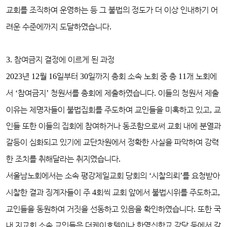
교회를 조직하여 운영하는 등 그 불법의 정도가 더 이상 인내하기 어
려운 수준에까지 도달하였습니다
.
3.
참여금지 결정에 이르게 된 과정
2023
년
12
월
16
일부터
30
일까지 총회 소속 노회 중 총
11
개 노회에
서
‘
참여금지
’
청원서를 총회에 제출하였습니다
.
이들의 청원서 제출
이유는 제명자들이 불법집회를 주도하여 교인들을 미혹하고 있고
,
교
인들 또한 이들의 집회에 참여하거나 동조함으로써 교회 내에 분열과
갈등이 심화되고 있기에 교단차원에서 정확한 사실을 파악하여 강력
한 조치를 취해달라는 취지였습니다
.
서울남노회에서는 소속 평강제일교회 당회의
‘
시찰의뢰
’
를 요청받아
시찰한 결과 징계자들이 주
4
회씩 교회 앞에서 불법시위를 주도하고
,
교인들을 동원하여 거짓을 선동하고 있음을 확인하였습니다
.
또한 국
내 지교회 소속 교인들은 더케이호텔이나 한영신학교 강당 등에서 갖