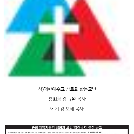
사
)
대한예수교 장로회 합동교단
총회장 김 규완 목사
서 기 강 모세 목사