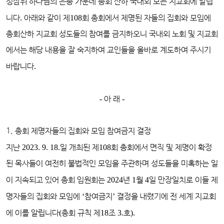
성삼위 하나님의 은총 가운데 총회 산하 국내외 모든 지교회에 알립
니다
.
아래와 같이 제
108
회 총회에서 제명된 자들의 집회와 모임에
총회산하 지교회 성도들의 참여를 금지하오니 국내외 노회 및 지교회
에서는 해당 내용을 잘 숙지하여 교인들을 올바로 계도하여 주시기
바랍니다
.
-
아 래
-
1. 총회 제명자들의 집회와 모임 참여금지 결정
지난
2023. 9. 18.
일 개최된 제
108
회 총회에서 면직 및 제명이 확정
된 목사들이 여전히 불법적인 모임을 주관하며 성도들을 미혹하는 일
이 지속되고 있어 총회 임원회는
2024
년
1
월
4
일 만장일치로 이들 제
명자들의 집회와 모임에
‘
참여금지
’
결정을 내렸기에 전 세계 지교회
에 이를 알립니다
(
총회 규칙 제
18
조
3.
호
).