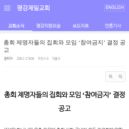
Sketchbook5, 스케치북5
Sketchbook5, 스케치북5
평강제일교회
ENGLISH
교회소식
평강의참모습
보도자료
언론기사
총회 제명자들의 집회와 모임 ‘참여금지’ 결정 공
고
관리자
조회 수
21926
추천 수
0
댓글
0
‘
’
총회 제명자들의 집회와 모임
참여금지
결정
공고