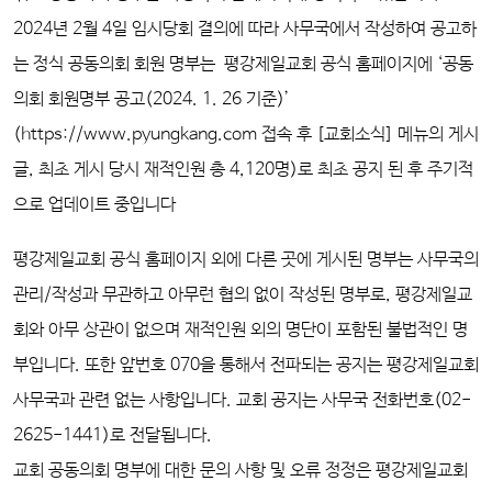
2024년 2월 4일 임시당회 결의에 따라 사무국에서 작성하여 공고하
는 정식 공동의회 회원 명부는
평강제일교회 공식 홈페이지에
‘
공동
의회 회원명부 공고(2024. 1. 26 기준)
’
(https://www.pyungkang.com 접속 후 [교회소식] 메뉴의
게시
글, 최초 게시 당시
재적인원 총 4,120명
)로 최초
공지 된 후 주기적
으로 업데이트 중입니다
평강제일교회 공식 홈페이지 외에 다른 곳에 게시된 명부는 사무국의
관리/작성과 무관하고 아무런 협의 없이 작성된 명부로, 평강제일교
회와 아무 상관이 없으며 재적인원 외의 명단이 포함된 불법적인 명
부입니다. 또한 앞번호 070을 통해서 전파되는 공지는 평강제일교회
사무국과 관련 없는 사항입니다. 교회 공지는 사무국 전화번호(02-
2625-1441)로 전달됩니다.
교회 공동의회 명부에 대한 문의 사항 및 오류 정정은 평강제일교회