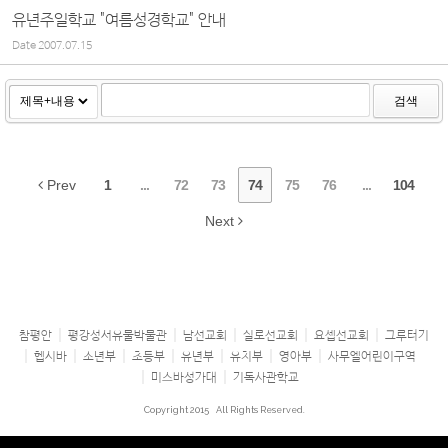
유년주일학교 "여름성경학교" 안내
Date
2007.07.15
검색
Prev
1
...
72
73
74
75
76
...
104
Next
참평안
평강성서유물박물관
남선교회
실로선교회
요셉선교회
그루터기
헵시바
소년부
초등부
유년부
유치부
영아부
사무엘어린이구역
미스바성가대
기독사관학교
Copyright 2015
All Rights Reserved.