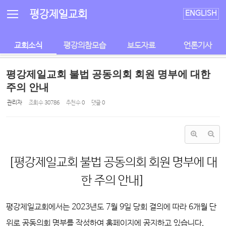
Sketchbook5, 스케치북5
Sketchbook5, 스케치북5
평강제일교회
ENGLISH
교회소식
평강의참모습
보도자료
언론기사
평강제일교회 불법 공동의회 회원 명부에 대한
주의 안내
관리자
조회 수
30786
추천 수
0
댓글
0
[평강제일교회 불법 공동의회 회원 명부에 대
한 주의 안내]
평강제일교회에서는 2023년도 7월 9일 당회 결의에 따라 6개월 단
위로 공동의회 명부를 작성하여 홈페이지에 공지하고 있습니다.