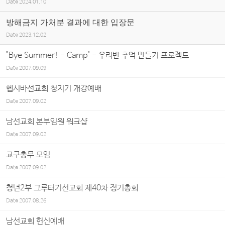
Date
2024.01.10
방해금지 가처분 결과에 대한 입장문
Date
2023.12.02
"Bye Summer! - Camp" - 우리반 추억 만들기 프로젝트
Date
2007.09.09
헵시바선교회 청지기 개강예배
Date
2007.09.02
남선교회 본부임원 워크샵
Date
2007.09.02
교구총무 모임
Date
2007.09.02
청년2부 그루터기선교회 제40차 정기총회
Date
2007.08.26
남선교회 헌신예배