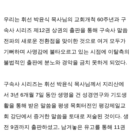
우리는 휘선 박윤식 목사님의 교회개척
60
주년과 구
속사 시리즈 제
12
권 상권의 출판을 통해 구속사 말씀
전파의 새로운 전환점을 맞이한 것으로 여겨 모두가
기뻐하며 사명감에 불타오르고 있는 시점에 이탈측의
불법적인 출판에 분노와 경악을 금치 못하게 되었다
.
구속사 시리즈는 휘선 박윤식 목사님께서 지리산에
서
3
년
6
개월
7
일 동안 생명을 건 성경연구와 기도생
활을 통해 받은 말씀을 평생 목회터전인 평강제일교
회 강단에서 증거한 말씀을 토대로 저술된 것이다
.
생
전
9
권까지 출판하셨고
,
남겨놓은 유고를 통해
11
권