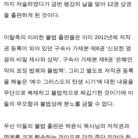
까지 저술하였다가 금번 평강의 날을 맞아
12
권 상권
을 출판하게 된 것이다
.
이탈측의 이러한 불법 출판물은 이미
2012
년에 저작
권 등록이 되어 있던 구속사 가제본 제
8
권
‘
신묘한 영
광의 비밀 제사와 성막
’,
구속사 가제본 제
9
권
‘
은혜언
약의 표징 법궤와 율법책
’,
그리고 별도로 저작권 등록
을 해놓은
‘
예수 그리스도의 탄생 시기
’
에 대한 내용을
무단으로 복제하고 불법적으로 짜깁기한 것이기에 이
들의 무모함과 불법성에 분노를 금할 수 없다
.
우선 이들의 불법 출판은 박윤식 목사님의 저작권과
명예를 크게 훼손하는 것이므로 당장 중단 되어야 한