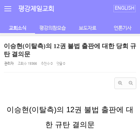
Sketchbook5, 스케치북5
Sketchbook5, 스케치북5
평강제일교회
ENGLISH
교회소식
평강의참모습
보도자료
언론기사
이승현(이탈측)의 12권 불법 출판에 대한 당회 규
탄 결의문
관리자
조회 수
19366
추천 수
0
댓글
0
이승현
(
이탈측
)
의
12
권 불법 출판에 대
한 규탄 결의문