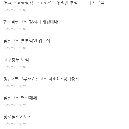
"Bye Summer! - Camp" - 우리반 추억 만들기 프로젝트
Date
2007.09.09
헵시바선교회 청지기 개강예배
Date
2007.09.02
남선교회 본부임원 워크샵
Date
2007.09.02
교구총무 모임
Date
2007.09.02
청년2부 그루터기선교회 제40차 정기총회
Date
2007.08.26
남선교회 헌신예배
Date
2007.08.26
장로월례기도회
Date
2007.08.26