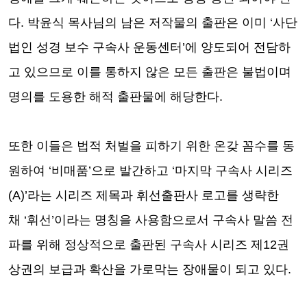
다
.
박윤식 목사님의 남은 저작물의 출판은 이미
‘
사단
법인 성경 보수 구속사 운동센터
’
에 양도되어 전담하
고 있으므로 이를 통하지 않은 모든 출판은 불법이며
명의를 도용한 해적 출판물에 해당한다
.
또한 이들은 법적 처벌을 피하기 위한 온갖 꼼수를 동
원하여
‘
비매품
’
으로 발간하고
‘
마지막 구속사 시리즈
(A)’
라는 시리즈 제목과 휘선출판사 로고를 생략한
채
‘
휘선
’
이라는 명칭을 사용함으로서 구속사 말씀 전
파를 위해 정상적으로 출판된 구속사 시리즈 제
12
권
상권의 보급과 확산을 가로막는 장애물이 되고 있다
.