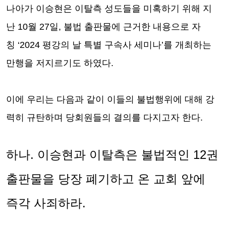
나아가 이승현은 이탈측 성도들을 미혹하기 위해 지
난
10
월
27
일
,
불법 출판물에 근거한 내용으로 자
칭
‘2024
평강의 날 특별 구속사 세미나
’
를 개최하는
만행을 저지르기도 하였다
.
이에 우리는 다음과 같이 이들의 불법행위에 대해 강
력히 규탄하며 당회원들의 결의를 다지고자 한다
.
하나
.
이승현과 이탈측은 불법적인
12
권
출판물을 당장 폐기하고 온 교회 앞에
즉각 사죄하라
.