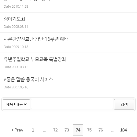
Date
2010.11.28
심야기도회
Date
2008.08.11
샤론찬양선교단 창단 16주년 예배
Date
2009.10.13
유년주일학교 부모교육 특별강좌
Date
2006.03.12
e좋은 말씀 중국어 서비스
Date
2007.05.16
검색
Prev
1
...
72
73
74
75
76
...
104