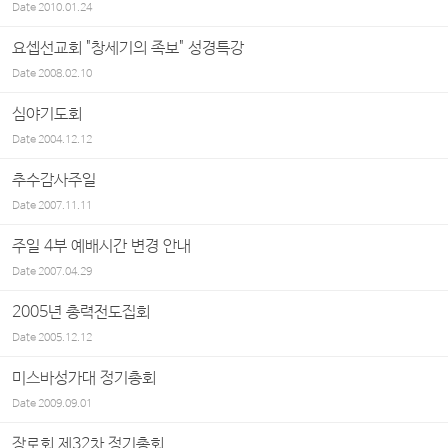
Date
2010.01.24
요셉선교회 "창세기의 족보" 성경특강
Date
2008.02.10
심야기도회
Date
2004.12.12
추수감사주일
Date
2007.11.11
주일 4부 예배시간 변경 안내
Date
2007.04.29
2005년 총력전도집회
Date
2005.12.12
미스바성가대 정기총회
Date
2009.09.01
장로회 제32차 정기총회