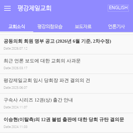
Sketchbook5, 스케치북5
Sketchbook5, 스케치북5
평강제일교회
ENGLISH
교회소식
평강의참모습
보도자료
언론기사
공동의회 회원 명부 공고 (2026년 6월 기준, 2차수정)
Date
2026.07.12
최근 언론 보도에 대한 교회의 사과문
Date
2026.03.17
평강제일교회 임시 당회장 파견 결의의 건
Date
2025.06.07
구속사 시리즈 12권(상) 출간 안내
Date
2024.11.07
이승현(이탈측)의 12권 불법 출판에 대한 당회 규탄 결의문
Date
2024.11.03