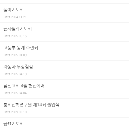
심야기도회
Date
2004.11.21
권사월례기도회
Date
2005.05.16
고등부 동계 수련회
Date
2005.01.09
자동차 무상점검
Date
2005.04.18
남선교회 4월 헌신예배
Date
2005.04.04
총회신학연구원 제14회 졸업식
Date
2009.02.10
금요기도회