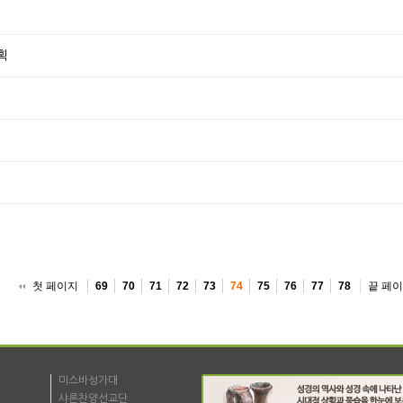
획
첫 페이지
끝 페
69
70
71
72
73
74
75
76
77
78
미스바성가대
샤론찬양선교단