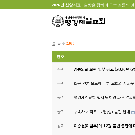
2026년 신앙지표 :
열방을 향하여 구속 경륜의 깃발을 높이 
글 수
2,078
번호
공지
공동의회 회원 명부 공고 (2026년 6
공지
최근 언론 보도에 대한 교회의 사과문
공지
평강제일교회 임시 당회장 파견 결의
공지
구속사 시리즈 12권(상) 출간 안내
공지
이승현(이탈측)의 12권 불법 출판에 