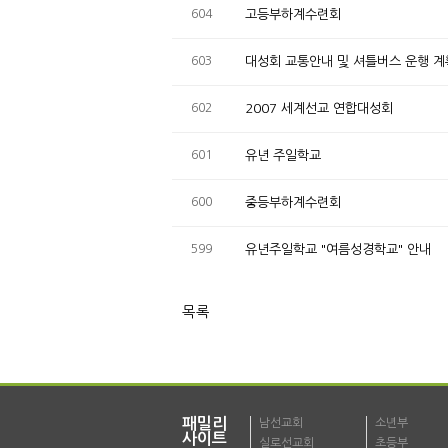
604
고등부하계수련회
603
대성회 교통안내 및 셔틀버스 운행 계
602
2007 세계선교 연합대성회
601
유년 주일학교
600
중등부하계수련회
599
유년주일학교 "여름성경학교" 안내
목록
패밀리
남선교회
소년부
사이트
실로선교회
초등부