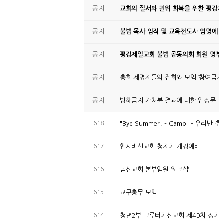
공지
교회의 질서와 권위 회복을 위한 평
공지
불법 목사 임직 및 교육전도사 임명에
공지
평강제일교회 불법 공동의회 회원 명부
공지
총회 제명자들의 집회와 모임 ‘참여금지
공지
방해금지 가처분 결과에 대한 입장문
618
"Bye Summer! - Camp" - 우
617
헵시바선교회 청지기 개강예배
616
남선교회 본부임원 워크샵
615
교구총무 모임
614
청년2부 그루터기선교회 제40차 정