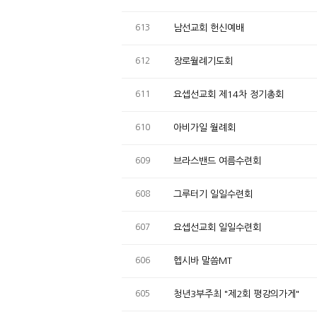
613
남선교회 헌신예배
612
장로월례기도회
611
요셉선교회 제14차 정기총회
610
아비가일 월례회
609
브라스밴드 여름수련회
608
그루터기 일일수련회
607
요셉선교회 일일수련회
606
헵시바 말씀MT
605
청년3부주최 "제2회 평강의가게"