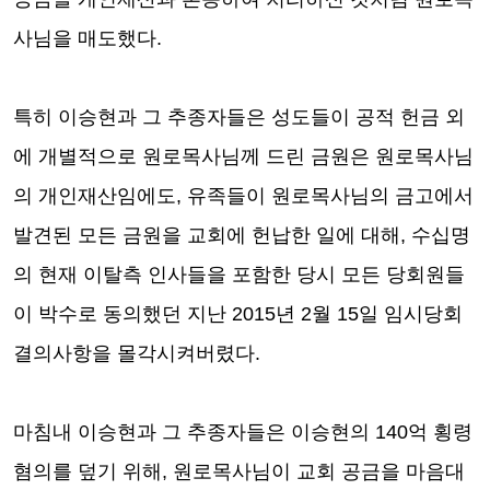
사님을 매도했다
.
특히 이승현과 그 추종자들은 성도들이 공적 헌금 외
에 개별적으로 원로목사님께 드린 금원은 원로목사님
의 개인재산임에도
,
유족들이 원로목사님의 금고에서
발견된 모든 금원을 교회에 헌납한 일에 대해
,
수십명
의 현재 이탈측 인사들을 포함한
당시 모든 당회원들
이 박수로 동의했던 지난
2015
년
2
월
15
일 임시당회
결의사항을 몰각시켜버렸다
.
마침내 이승현과 그 추종자들은 이승현의
140
억 횡령
혐의를 덮기 위해
,
원로목사님이 교회 공금을 마음대