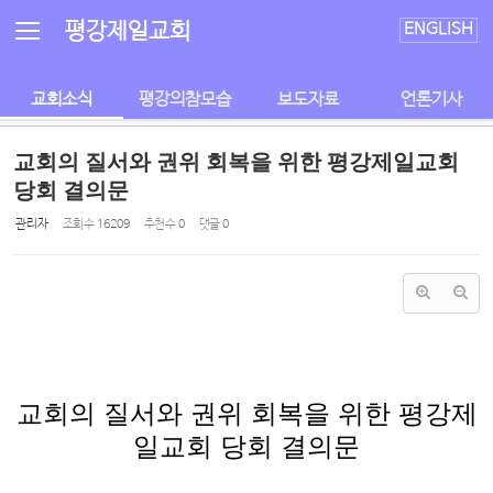
Sketchbook5, 스케치북5
Sketchbook5, 스케치북5
평강제일교회
ENGLISH
교회소식
평강의참모습
보도자료
언론기사
교회의 질서와 권위 회복을 위한 평강제일교회
당회 결의문
관리자
조회 수
16209
추천 수
0
댓글
0
교회의 질서와 권위 회복을 위한 평강제
일교회 당회 결의문