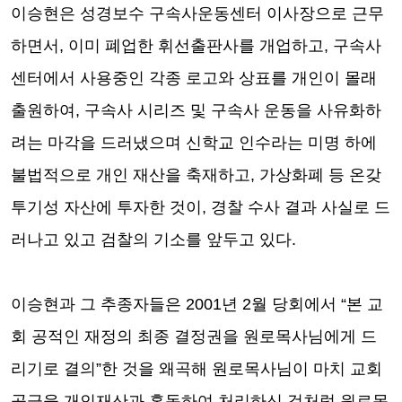
이승현은 성경보수 구속사운동센터 이사장으로 근무
하면서
,
이미 폐업한 휘선출판사를 개업하고
,
구속사
센터에서 사용중인 각종 로고와 상표를 개인이 몰래
출원하여
,
구속사 시리즈 및 구속사 운동을 사유화하
려는 마각을 드러냈으며 신학교 인수라는 미명 하에
불법적으로 개인 재산을 축재하고
,
가상화폐 등 온갖
투기성 자산에 투자한 것이
,
경찰 수사 결과 사실로 드
러나고 있고 검찰의 기소를 앞두고 있다
.
이승현과 그 추종자들은
2001
년
2
월 당회에서
“
본 교
회 공적인 재정의 최종 결정권을 원로목사님에게 드
리기로 결의
”
한 것을 왜곡해 원로목사님이 마치 교회
공금을 개인재산과 혼동하여 처리하신 것처럼 원로목