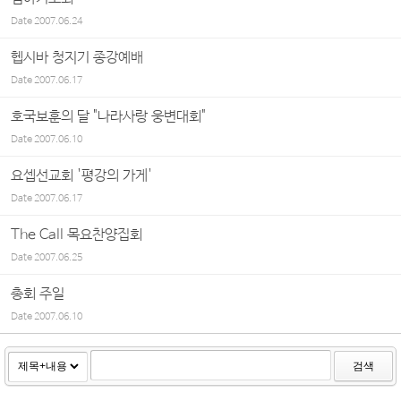
Date
2007.06.24
헵시바 청지기 종강예배
Date
2007.06.17
호국보훈의 달 "나라사랑 웅변대회"
Date
2007.06.10
요셉선교회 '평강의 가게'
Date
2007.06.17
The Call 목요찬양집회
Date
2007.06.25
총회 주일
Date
2007.06.10
검색