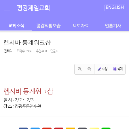
Sketchbook5, 스케치북5
Sketchbook5, 스케치북5
평강제일교회
ENGLISH
교회소식
평강의참모습
보도자료
언론기사
헵시바 동계워크샵
관리자
조회 수
2960
추천 수
0
댓글
0
수정
삭제
헵시바 동계워크샵
일 시 : 2/2 ~ 2/3
장 소 : 청평푸른연수원