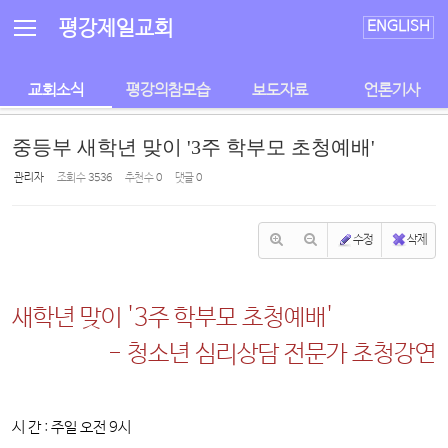
Sketchbook5, 스케치북5
Sketchbook5, 스케치북5
평강제일교회
ENGLISH
교회소식
평강의참모습
보도자료
언론기사
중등부 새학년 맞이 '3주 학부모 초청예배'
관리자
조회 수
3536
추천 수
0
댓글
0
수정
삭제
새학년 맞이 '3주 학부모 초청예배'
- 청소년 심리상담 전문가 초청강연
시 간 : 주일 오전 9시