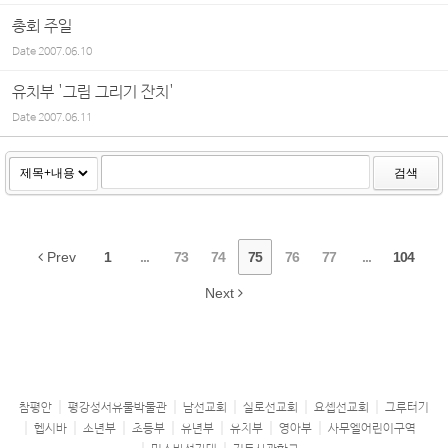
총회 주일
Date
2007.06.10
유치부 '그림 그리기 잔치'
Date
2007.06.11
검색
Prev
1
...
73
74
75
76
77
...
104
Next
참평안
평강성서유물박물관
남선교회
실로선교회
요셉선교회
그루터기
헵시바
소년부
초등부
유년부
유치부
영아부
사무엘어린이구역