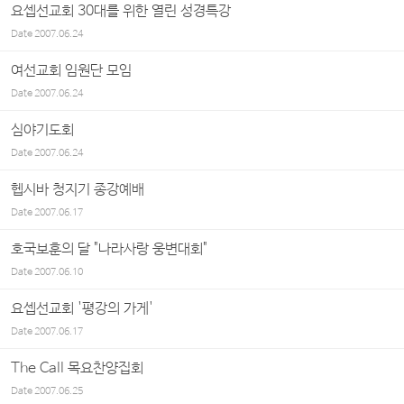
요셉선교회 30대를 위한 열린 성경특강
Date
2007.06.24
여선교회 임원단 모임
Date
2007.06.24
심야기도회
Date
2007.06.24
헵시바 청지기 종강예배
Date
2007.06.17
호국보훈의 달 "나라사랑 웅변대회"
Date
2007.06.10
요셉선교회 '평강의 가게'
Date
2007.06.17
The Call 목요찬양집회
Date
2007.06.25