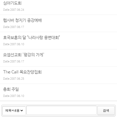
심야기도회
Date
2007.06.24
헵시바 청지기 종강예배
Date
2007.06.17
호국보훈의 달 "나라사랑 웅변대회"
Date
2007.06.10
요셉선교회 '평강의 가게'
Date
2007.06.17
The Call 목요찬양집회
Date
2007.06.25
총회 주일
Date
2007.06.10
검색