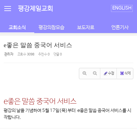
Sketchbook5, 스케치북5
Sketchbook5, 스케치북5
평강제일교회
ENGLISH
교회소식
평강의참모습
보도자료
언론기사
e좋은 말씀 중국어 서비스
관리자
조회 수
3098
추천 수
0
댓글
0
수정
삭제
e좋은 말씀 중국어 서비스
평강의 날을 기념하여 5월 17일(목)부터 e좋은 말씀 중국어 서비스를 시
작합니다.