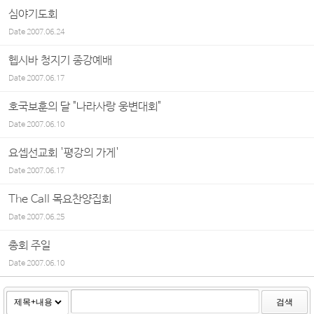
심야기도회
Date
2007.06.24
헵시바 청지기 종강예배
Date
2007.06.17
호국보훈의 달 "나라사랑 웅변대회"
Date
2007.06.10
요셉선교회 '평강의 가게'
Date
2007.06.17
The Call 목요찬양집회
Date
2007.06.25
총회 주일
Date
2007.06.10
검색