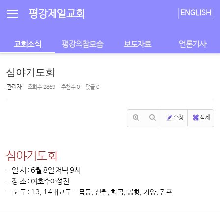
Sketchbook5, 스케치북5
Sketchbook5, 스케치북5
평강제일교회
ENGLISH
교회소식
평강의참모습
보도자료
언론기사
심야기도회
관리자
조회 수
2869
추천 수
0
댓글
0
수정
삭제
심야기도회
- 일 시 : 6월 8일 저녁 9시
- 장 소 : 여호수아성전
- 교 구 : 13, 14대교구 - 목동, 신월, 화곡, 공항, 가양, 김포