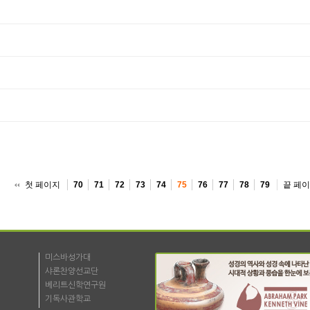
첫 페이지
끝 페
70
71
72
73
74
75
76
77
78
79
미스바성가대
샤론찬양선교단
베리트신학연구원
기독사관학교