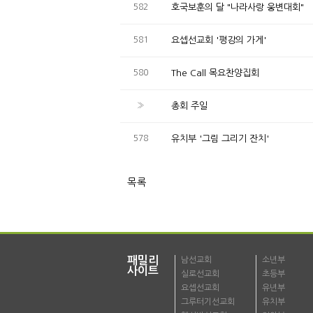
582
호국보훈의 달 "나라사랑 웅변대회"
581
요셉선교회 '평강의 가게'
580
The Call 목요찬양집회
»
총회 주일
578
유치부 '그림 그리기 잔치'
목록
패밀리
남선교회
소년부
사이트
실로선교회
초등부
요셉선교회
유년부
그루터기선교회
유치부