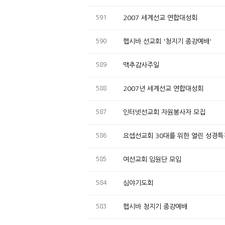
591
2007 세계선교 연합대성회
590
헵시바 선교회 '청지기 종강예배'
589
맥추감사주일
588
2007년 세계선교 연합대성회
587
인터넷선교회 자원봉사자 모집
586
요셉선교회 30대를 위한 열린 성경특
585
여선교회 임원단 모임
584
심야기도회
583
헵시바 청지기 종강예배