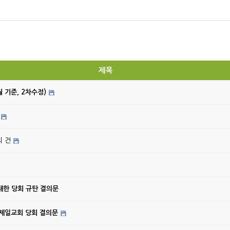
제목
월 기준, 2차수정)
의 건
대한 당회 규탄 결의문
강제일교회 당회 결의문