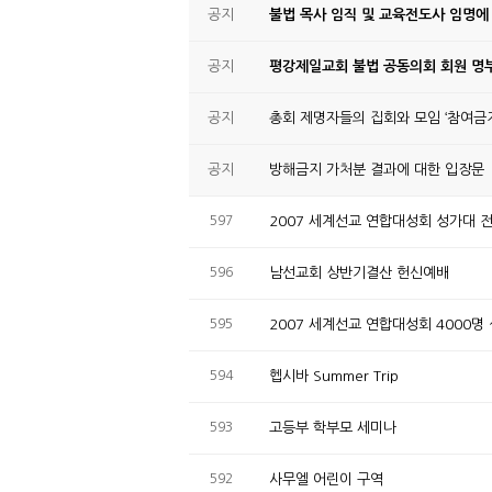
공지
불법 목사 임직 및 교육전도사 임명에
공지
평강제일교회 불법 공동의회 회원 명부
공지
총회 제명자들의 집회와 모임 ‘참여금지
공지
방해금지 가처분 결과에 대한 입장문
597
2007 세계선교 연합대성회 성가대 
596
남선교회 상반기결산 헌신예배
595
2007 세계선교 연합대성회 4000명
594
헵시바 Summer Trip
593
고등부 학부모 세미나
592
사무엘 어린이 구역