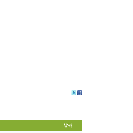
Tw
Fa
itte
ce
r
bo
ok
날짜