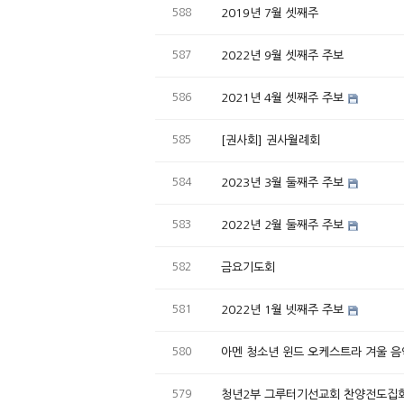
588
2019년 7월 셋째주
587
2022년 9월 셋째주 주보
586
2021년 4월 셋째주 주보
585
[권사회] 권사월례회
584
2023년 3월 둘째주 주보
583
2022년 2월 둘째주 주보
582
금요기도회
581
2022년 1월 넷째주 주보
580
아멘 청소년 윈드 오케스트라 겨울 
579
청년2부 그루터기선교회 찬양전도집회 