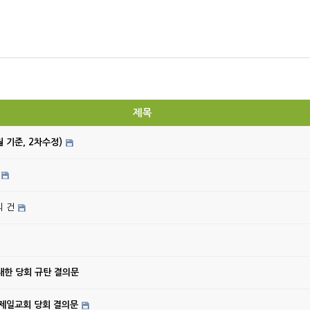
제목
월 기준, 2차수정)
의 건
대한 당회 규탄 결의문
강제일교회 당회 결의문