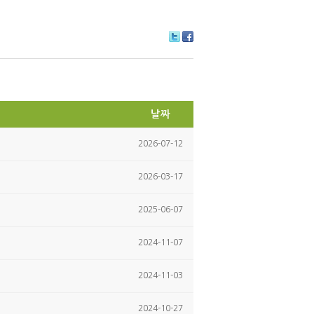
Tw
Fa
itte
ce
r
bo
ok
날짜
2026-07-12
2026-03-17
2025-06-07
2024-11-07
2024-11-03
2024-10-27