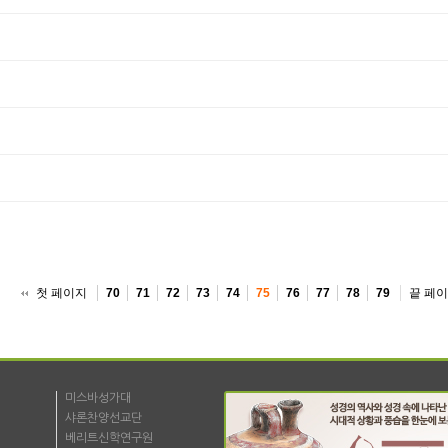
첫 페이지
끝 페
70
71
72
73
74
75
76
77
78
79
미스바성가대
샤론찬양선교단
베리트신학연구원