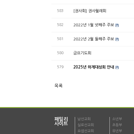
583
[권사회] 권사월례회
582
2022년 1월 넷째주 주보
581
2022년 2월 둘째주 주보
580
금요기도회
579
2025년 하계대성회 안내
목록
패밀리
남선교회
소년부
사이트
실로선교회
초등부
요셉선교회
유년부