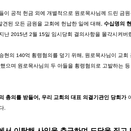
도들이 공적 헌금 외에 개별적으로 원로목사님께 드린 금
견된 모든 금원을 교회에 헌납한 일에 대해
,
수십명의 현
 지난
2015
년
2
월
15
일 임시당회 결의사항을 몰각시켜버
이승현의
140
억 횡령혐의를 덮기 위해
,
원로목사님이 교회 
도했으며 원로목사님의 두 아들을 횡령혐의로 고발하는 등
의 총의를 받들어
,
우리 교회의 대표 의결기관인 당회가
이
다
.
에서 이탈해 사익을 추구하며 도당을 짓고 