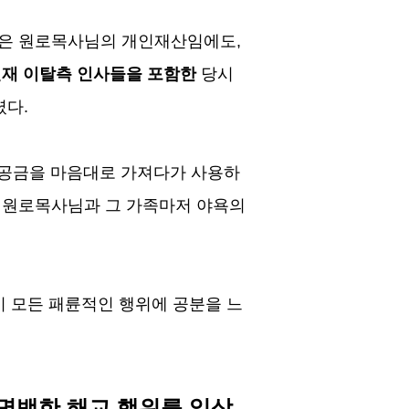
원은 원로목사님의 개인재산임에도
,
재 이탈측 인사들을 포함한
당시
렸다
.
공금을 마음대로 가져다가 사용하
 원로목사님과 그 가족마저 야욕의
 모든 패륜적인 행위에 공분을 느
명백한 해교 행위를 일삼