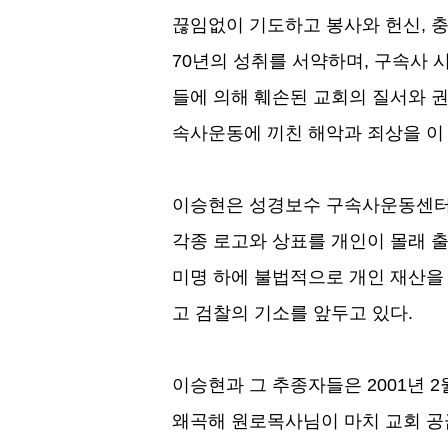
끊임없이 기도하고 봉사와 헌신
,
충
70
년의 성취를 서약하며
,
구속사 
들에 의해 훼손된 교회의 질서와 
속사운동에 끼친 해악과 죄상을 이
이승현은 성경보수 구속사운동센터
각종 로고와 상표를 개인이 몰래 
미명 하에 불법적으로 개인 재산을
고 검찰의 기소를 앞두고 있다
.
이승현과 그 추종자들은
2001
년
2
왜곡해 원로목사님이 마치 교회 