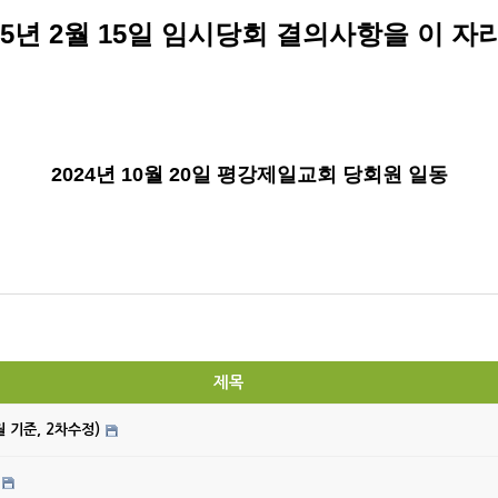
5
년
2
월
15
일 임시당회 결의사항을 이 자리
2024
년
10
월
20
일 평강제일교회 당회원 일동
제목
월 기준, 2차수정)