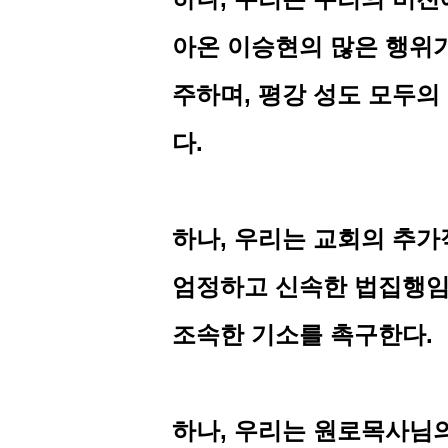
아온 이승현의 많은 행위
주하며
,
평강 성도 모두의
다
.
하나
,
우리는 교회의 추가
엄정하고 신속한 법집행임
조속한 기소를 촉구한다
.
하나
,
우리는 원로목사님의