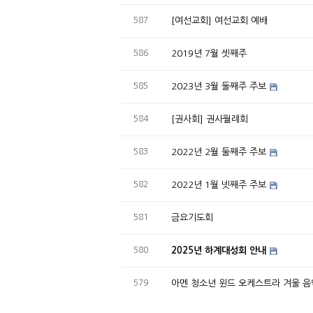
587
[여선교회] 여선교회 예배
586
2019년 7월 셋째주
585
2023년 3월 둘째주 주보
584
[권사회] 권사월례회
583
2022년 2월 둘째주 주보
582
2022년 1월 넷째주 주보
581
금요기도회
580
2025년 하계대성회 안내
579
아멘 청소년 윈드 오케스트라 겨울 