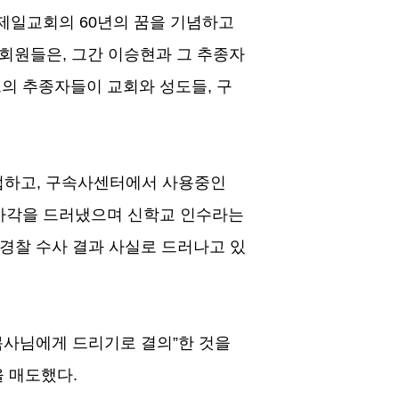
제일교회의
60
년의 꿈을 기념하고
당회원들은
,
그간 이승현과 그 추종자
그의 추종자들이 교회와 성도들
,
구
업하고
,
구속사센터에서 사용중인
마각을 드러냈으며 신학교 인수라는
경찰 수사 결과 사실로 드러나고 있
목사님에게 드리기로 결의
”
한 것을
을 매도했다
.