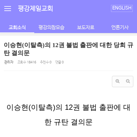
Sketchbook5, 스케치북5
Sketchbook5, 스케치북5
평강제일교회
ENGLISH
교회소식
평강의참모습
보도자료
언론기사
이승현(이탈측)의 12권 불법 출판에 대한 당회 규
탄 결의문
관리자
조회 수
18416
추천 수
0
댓글
0
이승현
(
이탈측
)
의
12
권 불법 출판에 대
한 규탄 결의문