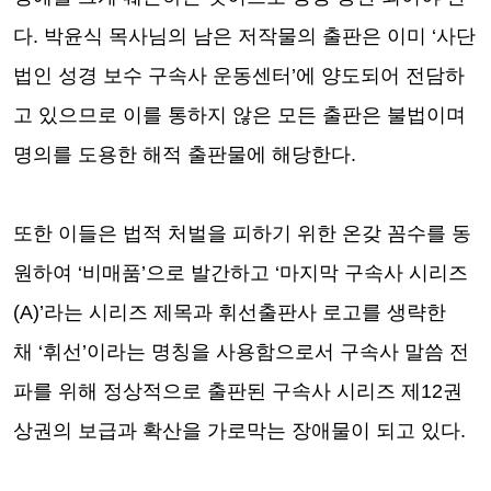
다
.
박윤식 목사님의 남은 저작물의 출판은 이미
‘
사단
법인 성경 보수 구속사 운동센터
’
에 양도되어 전담하
고 있으므로 이를 통하지 않은 모든 출판은 불법이며
명의를 도용한 해적 출판물에 해당한다
.
또한 이들은 법적 처벌을 피하기 위한 온갖 꼼수를 동
원하여
‘
비매품
’
으로 발간하고
‘
마지막 구속사 시리즈
(A)’
라는 시리즈 제목과 휘선출판사 로고를 생략한
채
‘
휘선
’
이라는 명칭을 사용함으로서 구속사 말씀 전
파를 위해 정상적으로 출판된 구속사 시리즈 제
12
권
상권의 보급과 확산을 가로막는 장애물이 되고 있다
.