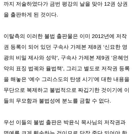
까지 저술하였다가 금번 평강의 날을 맞아
12
권 상권
을 출판하게 된 것이다
.
이탈측의 이러한 불법 출판물은 이미
2012
년에 저작
권 등록이 되어 있던 구속사 가제본 제
8
권
‘
신묘한 영
광의 비밀 제사와 성막
’,
구속사 가제본 제
9
권
‘
은혜언
약의 표징 법궤와 율법책
’,
그리고 별도로 저작권 등록
을 해놓은
‘
예수 그리스도의 탄생 시기
’
에 대한 내용을
무단으로 복제하고 불법적으로 짜깁기한 것이기에 이
들의 무모함과 불법성에 분노를 금할 수 없다
.
우선 이들의 불법 출판은 박윤식 목사님의 저작권과
명예를 크게 훼손하는 것이므로 당장 중단 되어야 한