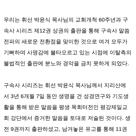
우리는 휘선 박윤식 목사님의 교회개척
60
주년과 구
속사 시리즈 제
12
권 상권의 출판을 통해 구속사 말씀
전파의 새로운 전환점을 맞이한 것으로 여겨 모두가
기뻐하며 사명감에 불타오르고 있는 시점에 이탈측의
불법적인 출판에 분노와 경악을 금치 못하게 되었다
.
구속사 시리즈는 휘선 박윤식 목사님께서 지리산에
서
3
년
6
개월
7
일 동안 생명을 건 성경연구와 기도생
활을 통해 받은 말씀을 평생 목회터전인 평강제일교
회 강단에서 증거한 말씀을 토대로 저술된 것이다
.
생
전
9
권까지 출판하셨고
,
남겨놓은 유고를 통해
11
권