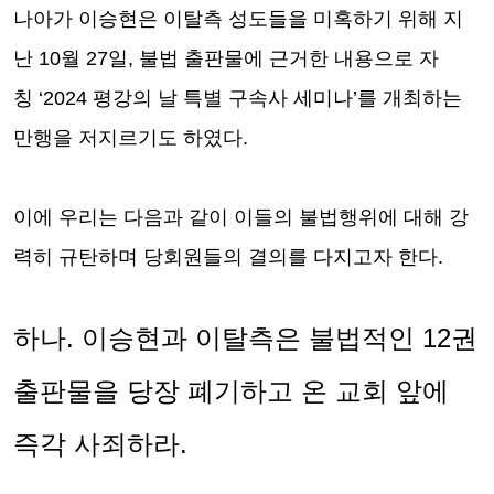
나아가 이승현은 이탈측 성도들을 미혹하기 위해 지
난
10
월
27
일
,
불법 출판물에 근거한 내용으로 자
칭
‘2024
평강의 날 특별 구속사 세미나
’
를 개최하는
만행을 저지르기도 하였다
.
이에 우리는 다음과 같이 이들의 불법행위에 대해 강
력히 규탄하며 당회원들의 결의를 다지고자 한다
.
하나
.
이승현과 이탈측은 불법적인
12
권
출판물을 당장 폐기하고 온 교회 앞에
즉각 사죄하라
.