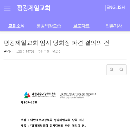
Sketchbook5, 스케치북5
Sketchbook5, 스케치북5
평강제일교회
ENGLISH
교회소식
평강의참모습
보도자료
언론기사
평강제일교회 임시 당회장 파견 결의의 건
관리자
조회 수
14753
추천 수
0
댓글
0