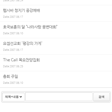
Date
2007.06.24
헵시바 청지기 종강예배
Date
2007.06.17
호국보훈의 달 "나라사랑 웅변대회"
Date
2007.06.10
요셉선교회 '평강의 가게'
Date
2007.06.17
The Call 목요찬양집회
Date
2007.06.25
총회 주일
Date
2007.06.10
검색