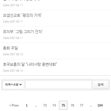
Date
2007.06.17
요셉선교회 '평강의 가게'
Date
2007.06.17
유치부 '그림 그리기 잔치'
Date
2007.06.11
총회 주일
Date
2007.06.10
호국보훈의 달 "나라사랑 웅변대회"
Date
2007.06.10
검색
Prev
1
...
73
74
75
76
77
...
104