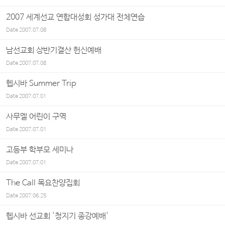
2007 세계선교 연합대성회 성가대 전체연습
Date
2007.07.08
남선교회 상반기결산 헌신예배
Date
2007.07.08
헵시바 Summer Trip
Date
2007.07.01
사무엘 어린이 구역
Date
2007.07.01
고등부 학부모 세미나
Date
2007.07.01
The Call 목요찬양집회
Date
2007.06.25
헵시바 선교회 '청지기 종강예배'