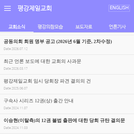
Sketchbook5, 스케치북5
Sketchbook5, 스케치북5
평강제일교회
ENGLISH
교회소식
평강의참모습
보도자료
언론기사
공동의회 회원 명부 공고 (2026년 6월 기준, 2차수정)
Date
2026.07.12
최근 언론 보도에 대한 교회의 사과문
Date
2026.03.17
평강제일교회 임시 당회장 파견 결의의 건
Date
2025.06.07
구속사 시리즈 12권(상) 출간 안내
Date
2024.11.07
이승현(이탈측)의 12권 불법 출판에 대한 당회 규탄 결의문
Date
2024.11.03