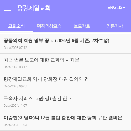
Sketchbook5, 스케치북5
Sketchbook5, 스케치북5
평강제일교회
ENGLISH
교회소식
평강의참모습
보도자료
언론기사
공동의회 회원 명부 공고 (2026년 6월 기준, 2차수정)
Date
2026.07.12
최근 언론 보도에 대한 교회의 사과문
Date
2026.03.17
평강제일교회 임시 당회장 파견 결의의 건
Date
2025.06.07
구속사 시리즈 12권(상) 출간 안내
Date
2024.11.07
이승현(이탈측)의 12권 불법 출판에 대한 당회 규탄 결의문
Date
2024.11.03