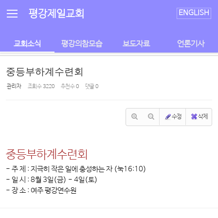
Sketchbook5, 스케치북5
Sketchbook5, 스케치북5
평강제일교회
ENGLISH
교회소식
평강의참모습
보도자료
언론기사
중등부하계수련회
관리자
조회 수
3220
추천 수
0
댓글
0
수정
삭제
중등부하계수련회
- 주 제 : 지극히 작은 일에 충성하는 자 (눅16:10)
- 일 시 : 8월 3일(금) - 4일(토)
- 장 소 : 여주 평강연수원