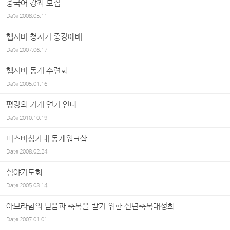
중국어 강좌 모집
Date
2008.05.11
헵시바 청지기 종강예배
Date
2007.06.17
헵시바 동계 수련회
Date
2005.01.16
평강의 가게 연기 안내
Date
2010.10.19
미스바성가대 동계워크샵
Date
2008.02.24
심야기도회
Date
2005.03.14
아브라함의 믿음과 축복을 받기 위한 신년축복대성회
Date
2007.01.01